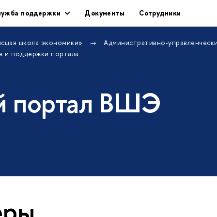
лужба поддержки
Документы
Сотрудники
ысшая школа экономики»
Административно-управленческ
я и поддержки портала
й портал ВШЭ
еры