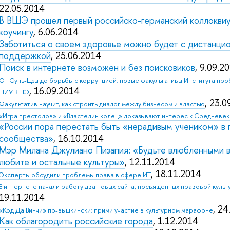
22.05.2014
В ВШЭ прошел первый российско-германский коллоквиу
коучингу
, 6.06.2014
Заботиться о своем здоровье можно будет с дистанци
поддержкой
, 25.06.2014
Поиск в интернете возможен и без поисковиков
, 9.09.2
От Сунь-Цзы до борьбы с коррупцией: новые факультативы Института пр
, 16.09.2014
НИУ ВШЭ
, 23.
Факультатив научит, как строить диалог между бизнесом и властью
«Игра престолов» и «Властелин колец» доказывают интерес к Средневе
«России пора перестать быть «нерадивым учеником» в 
сообщества»
, 16.10.2014
Мэр Милана Джулиано Пизапия: «Будьте влюбленными в 
любите и остальные культуры»
, 12.11.2014
, 18.11.2014
Эксперты обсудили проблемы права в сфере ИТ
В интернете начали работу два новых сайта, посвященных правовой культ
19.11.2014
, 2
«Код Да Винчи» по-вышкински: прими участие в культурном марафоне
Как облагородить российские города
, 1.12.2014