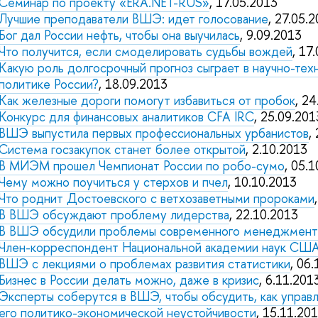
Семинар по проекту «ERA.NET-RUS»
, 17.05.2013
Лучшие преподаватели ВШЭ: идет голосование
, 27.05.
Бог дал России нефть, чтобы она выучилась
, 9.09.2013
Что получится, если смоделировать судьбы вождей
, 17
Какую роль долгосрочный прогноз сыграет в научно-тех
политике России?
, 18.09.2013
Как железные дороги помогут избавиться от пробок
, 2
Конкурс для финансовых аналитиков CFA IRC
, 25.09.201
ВШЭ выпустила первых профессиональных урбанистов
,
Система госзакупок станет более открытой
, 2.10.2013
В МИЭМ прошел Чемпионат России по робо-сумо
, 05.
Чему можно поучиться у стерхов и пчел
, 10.10.2013
Что роднит Достоевского с ветхозаветными пророками
В ВШЭ обсуждают проблему лидерства
, 22.10.2013
В ВШЭ обсудили проблемы современного менеджмент
Член-корреспондент Национальной академии наук США
ВШЭ с лекциями о проблемах развития статистики
, 06
Бизнес в России делать можно, даже в кризис
, 6.11.201
Эксперты соберутся в ВШЭ, чтобы обсудить, как управ
его политико-экономической неустойчивости
, 15.11.20