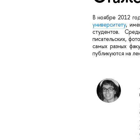
В ноябре 2012 го
университету
, им
студентов. Среди
писательских, фот
самых разных факу
публикуются на ле