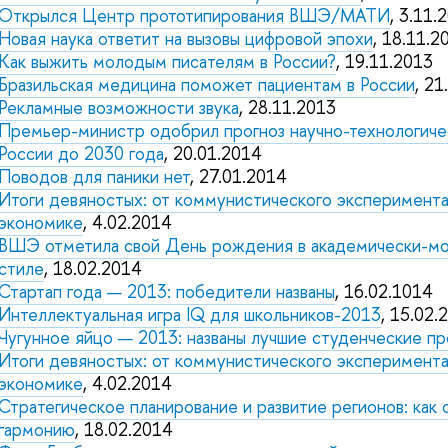
Открылся Центр прототипирования ВШЭ/МАТИ
, 3.11.
Новая наука ответит на вызовы цифровой эпохи
, 18.11.2
Как выжить молодым писателям в России?
, 19.11.2013
Бразильская медицина поможет пациентам в России
, 21
Рекламные возможности звука
, 28.11.2013
Премьер-министр одобрил прогноз научно-технологиче
России до 2030 года
, 20.01.2014
Поводов для паники нет
, 27.01.2014
Итоги девяностых: от коммунистического эксперимента
экономике
, 4.02.2014
ВШЭ отметила свой День рождения в академически-
стиле
, 18.02.2014
Стартап года — 2013: победители названы
, 16.02.1014
Интеллектуальная игра IQ для школьников-2013
, 15.02.
Чугунное яйцо — 2013: названы лучшие студенческие п
Итоги девяностых: от коммунистического эксперимента
экономике
, 4.02.2014
Стратегическое планирование и развитие регионов: как
гармонию
, 18.02.2014