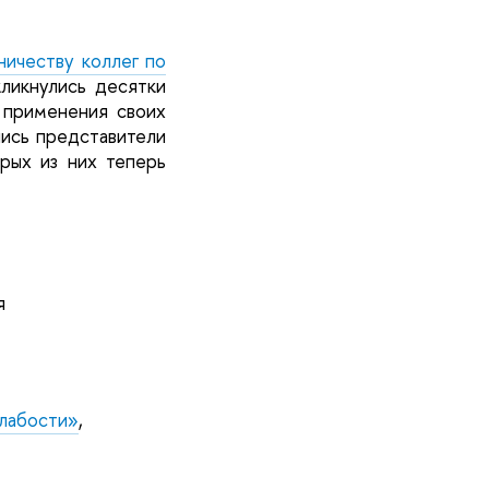
ничеству коллег по
ликнулись десятки
 применения своих
лись представители
орых из них теперь
я
слабости»
,