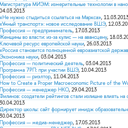
Магистратура МИЭМ: измерительные технологии в нан
04.03.2013
«Не нужно стыдиться ссылаться на Маркса»
, 11.03.201
«Умный транспорт»: новое исследование ВШЭ
, 12.03.2
Профессия — предприниматель
, 17.03.2013
Женщины во власти: из-за кулис — на авансцену
, 18.03.2
Ключевой ресурс европейской науки
, 26.03.2013
«Россия становится полноценной евроазиатской держа
Экономика науки
, 03.04.2013
Профессия — политический деятель
, 03.04.2013
Программа 7РП: при участии ВШЭ
, 10.04.2013
Профессия — риэлтор
, 11.04.2013
How to Create a Proper Macroeconomic Picture of the W
Профессия — менеджер НКО
, 29.04.2013
Филинов: создатели рейтингов стали излишне влиять на 
30.04.2013
Директор школы: сайт формирует имидж образователь
30.04.2013
Профессия — медиа-менеджер
, 17.05.2013