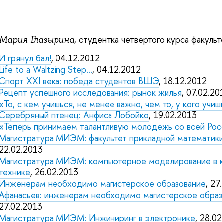
, студентка четвертого курса факульт
Мария Глазырина
И грянул бал!
, 04.12.2012
Life to a Waltzing Step...
, 04.12.2012
Спорт XXI века: победа студентов ВШЭ
, 18.12.2012
Рецепт успешного исследования: рынок жилья
, 07.02.20
«То, с кем учишься, не менее важно, чем то, у кого учи
Серебряный птенец: Анфиса Лобойко
, 19.02.2013
«Теперь принимаем талантливую молодежь со всей Рос
Магистратура МИЭМ: факультет прикладной математики
22.02.2013
Магистратура МИЭМ: компьютерное моделирование в 
технике
, 26.02.2013
Инженерам необходимо магистерское образование
, 27
Афанасьев: инженерам необходимо магистерское обра
27.02.2013
Магистратура МИЭМ: Инжиниринг в электронике
, 28.0