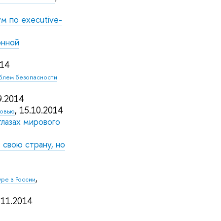
м по executive-
онной
014
облем безопасности
09.2014
, 15.10.2014
ковью
глазах мирового
свою страну, но
,
уре в России
4.11.2014