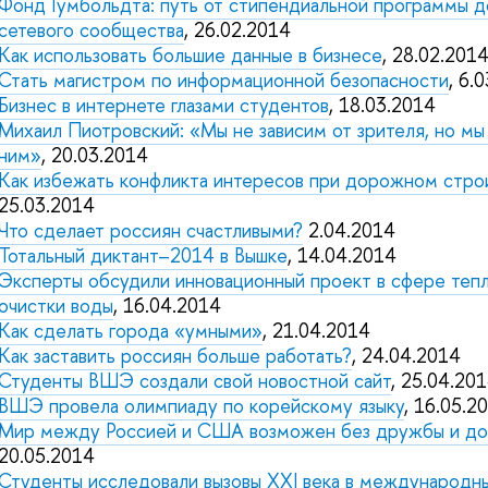
Фонд Гумбольдта: путь от стипендиальной программы д
сетевого сообщества
, 26.02.2014
Как использовать большие данные в бизнесе
, 28.02.201
Стать магистром по информационной безопасности
, 6.
Бизнес в интернете глазами студентов
, 18.03.2014
Михаил Пиотровский: «Мы не зависим от зрителя, но м
ним»
, 20.03.2014
Как избежать конфликта интересов при дорожном стро
25.03.2014
Что сделает россиян счастливыми?
2.04.2014
Тотальный диктант–2014 в Вышке
, 14.04.2014
Эксперты обсудили инновационный проект в сфере теп
очистки воды
, 16.04.2014
Как сделать города «умными»
, 21.04.2014
Как заставить россиян больше работать?
, 24.04.2014
Студенты ВШЭ создали свой новостной сайт
, 25.04.20
ВШЭ провела олимпиаду по корейскому языку
, 16.05.2
Мир между Россией и США возможен без дружбы и до
20.05.2014
Студенты исследовали вызовы XXI века в международн