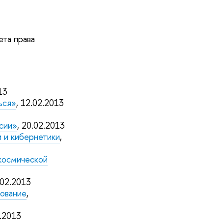
ета права
13
шься»
, 12.02.2013
сии»
, 20.02.2013
 и кибернетики
,
космической
.02.2013
зование
,
2.2013