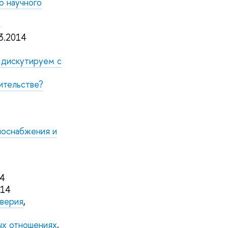
о научного
4
03.2014
ы дискутируем с
ительстве?
лоснабжения и
14
014
верия
,
ых отношениях
,