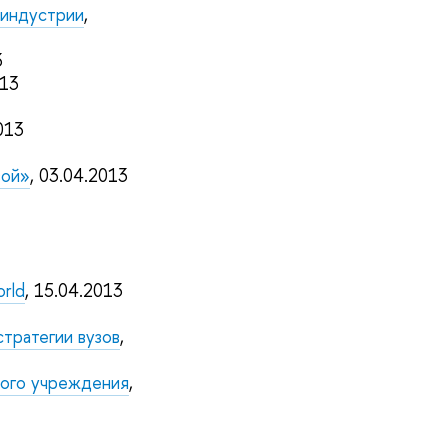
оиндустрии
,
3
013
013
вой»
, 03.04.2013
orld
, 15.04.2013
стратегии вузов
,
ного учреждения
,