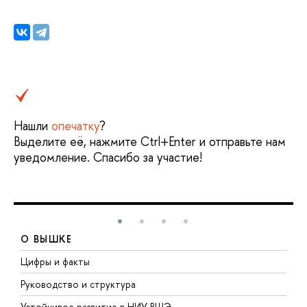
Нашли
опечатку
?
Выделите её, нажмите Ctrl+Enter и отправьте нам
уведомление. Спасибо за участие!
О ВЫШКЕ
Цифры и факты
Л
Руководство и структура
Д
Устойчивое развитие в НИУ ВШЭ
О